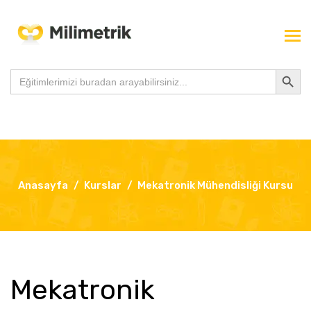
Search Button
Search
for:
Anasayfa
Kurslar
Mekatronik Mühendisliği Kursu
Mekatronik