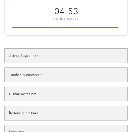
04
53
:
DAKIKA
SANIYE