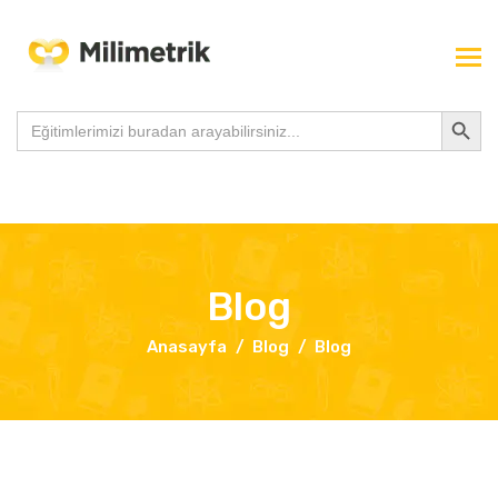
Search Button
Search
for:
Blog
Anasayfa
Blog
Blog