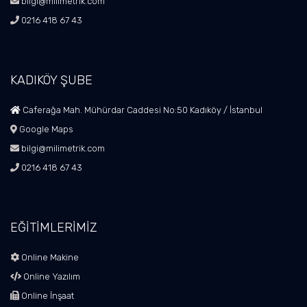
bilgi@milimetrik.com
0216 418 67 43
KADIKÖY ŞUBE
Caferağa Mah. Mühürdar Caddesi No:50 Kadıköy / İstanbul
Google Maps
bilgi@milimetrik.com
0216 418 67 43
EĞİTİMLERİMİZ
Online Makine
Online Yazılım
Online İnşaat