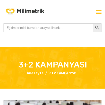
Search Button
Search
for:
3+2 KAMPANYASI
Anasayfa
3+2 KAMPANYASI