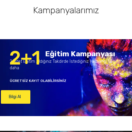
Kampanyalarımız
2+1
Eğitim Kampanyası
2 Adet Eğitim Aldığınız Takdirde İstediğiniz Herhangi 1 Eğitime
daha
ÜCRETSİZ KAYIT OLABİLİRSİNİZ
Bilgi Al