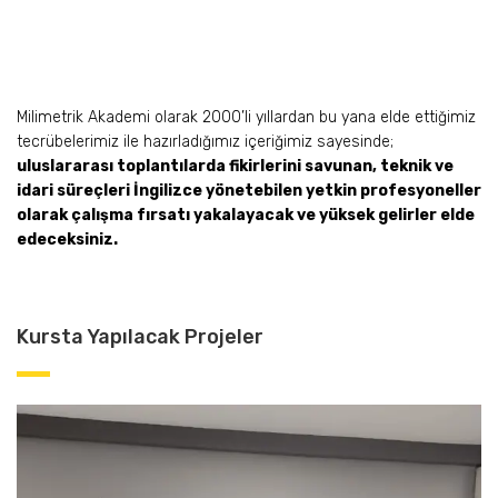
Milimetrik Akademi olarak 2000’li yıllardan bu yana elde ettiğimiz
tecrübelerimiz ile hazırladığımız içeriğimiz sayesinde;
uluslararası toplantılarda fikirlerini savunan, teknik ve
idari süreçleri İngilizce yönetebilen yetkin profesyoneller
olarak çalışma fırsatı yakalayacak ve yüksek gelirler elde
edeceksiniz.
Kursta Yapılacak Projeler