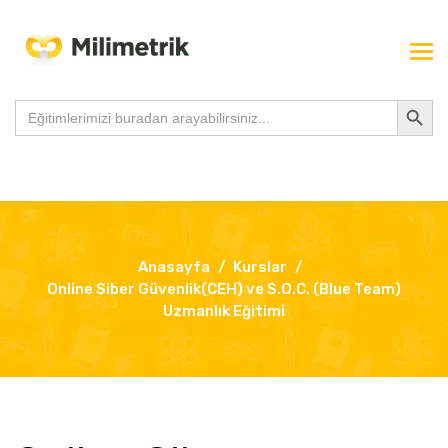
Search Button
Search
for:
Anasayfa
Kurslar
Online Siber Güvenlik(CEH) ve S.O.C. (Blue Team)
Uzmanlık Eğitimi