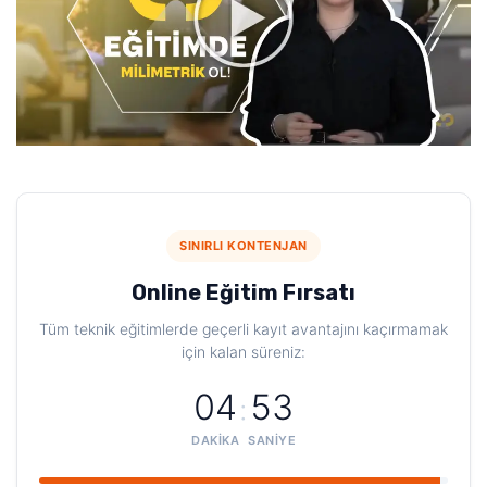
SINIRLI KONTENJAN
Online Eğitim Fırsatı
Tüm teknik eğitimlerde geçerli kayıt avantajını kaçırmamak
için kalan süreniz:
04
52
:
DAKIKA
SANIYE